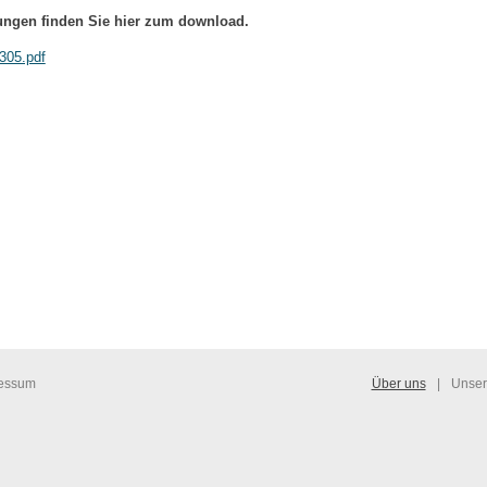
ngen finden Sie hier zum download.
305.pdf
essum
Über uns
|
Unser